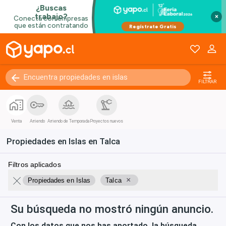
×
FILTRAR
Venta
Arriendo
Arriendo de Temporada
Proyectos nuevos
Propiedades en Islas en Talca
Filtros aplicados
×
Propiedades en Islas
Talca
Su búsqueda no mostró ningún anuncio.
Con los datos que nos has aportado, la búsqueda