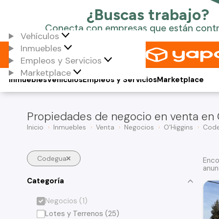
Vehículos
Inmuebles
Empleos y Servicios
Marketplace
Inmuebles
Vehículos
Empleos y Servicios
Marketplace
Propiedades de negocio en venta en
Inicio
Inmuebles
Venta
Negocios
O'Higgins
Cod
Codegua
Enco
anun
Categoría
Negocios (1)
Lotes y Terrenos (25)