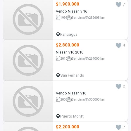
$1.900.000
7
Vendo Nissan v 16
1996
Bencina
282608 km
Rancagua
$2.800.000
4
Nissan v16 2010
2010
Bencina
264000 km
San Fernando
2
Vendo Nissan v16
2008
Bencina
300000 km
Puerto Montt
$2.200.000
7