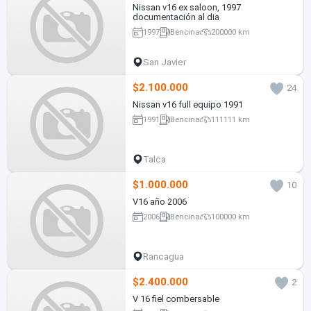
Nissan v16 ex saloon, 1997
documentación al dia
1997
Bencina
200000 km
San Javier
$2.100.000
24
Nissan v16 full equipo 1991
1991
Bencina
111111 km
Talca
$1.000.000
10
V16 año 2006
2006
Bencina
100000 km
Rancagua
$2.400.000
2
V 16 fiel combersable