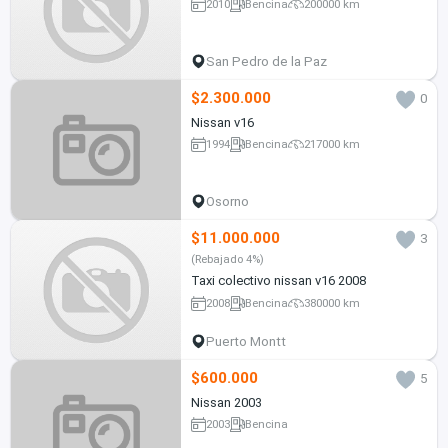
2010
Bencina
200000 km
San Pedro de la Paz
$2.300.000
0
Nissan v16
1994
Bencina
217000 km
Osorno
$11.000.000
3
(Rebajado 4%)
Taxi colectivo nissan v16 2008
2008
Bencina
380000 km
Puerto Montt
$600.000
5
Nissan 2003
2003
Bencina