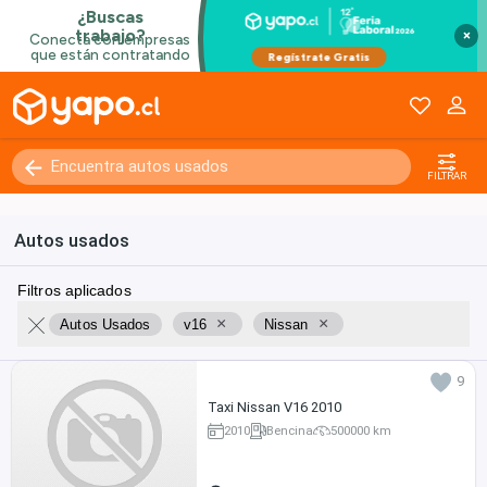
×
FILTRAR
Autos usados
Filtros aplicados
×
×
Autos Usados
v16
Nissan
9
Taxi Nissan V16 2010
2010
Bencina
500000 km