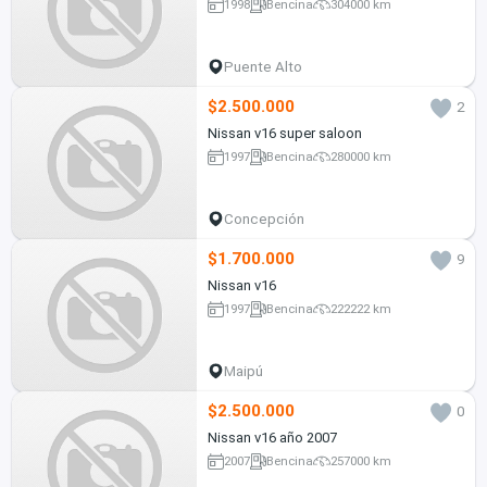
1998
Bencina
304000 km
Puente Alto
$2.500.000
2
Nissan v16 super saloon
1997
Bencina
280000 km
Concepción
$1.700.000
9
Nissan v16
1997
Bencina
222222 km
Maipú
$2.500.000
0
Nissan v16 año 2007
2007
Bencina
257000 km