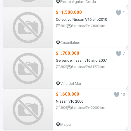
Pedro Aguirre Cerda
$11.500.000
1
Colectivo Nissan V16 año2010
2010
Bencina
421000 km
Curanilahue
$1.700.000
7
Se vende nissan v16 año 2007
2007
Bencina
631770 km
Viña del Mar
$1.600.000
10
Nissan v16 2006
2006
Bencina
400000 km
Maipú