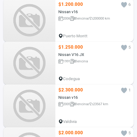
$1.200.000
6
Nissan v16
2006
Bencina
200000 km
Puerto Montt
$1.250.000
5
Nissan V16 JX
1991
Bencina
Codegua
$2.300.000
1
Nissan v16
2005
Bencina
23567 km
Valdivia
$2.000.000
5