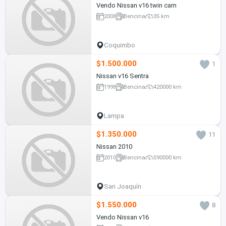
Vendo Nissan v16 twin cam
2008
Bencina
35 km
Coquimbo
$1.500.000
1
Nissan v16 Sentra
1998
Bencina
420000 km
Lampa
$1.350.000
11
Nissan 2010
2010
Bencina
590000 km
San Joaquín
$1.550.000
8
Vendo Nissan v16