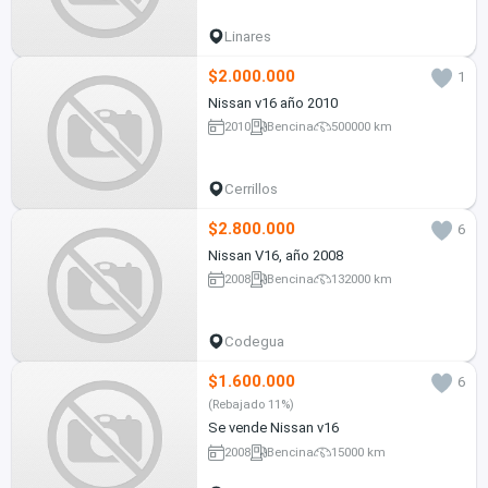
Linares
$2.000.000
1
Nissan v16 año 2010
2010
Bencina
500000 km
Cerrillos
$2.800.000
6
Nissan V16, año 2008
2008
Bencina
132000 km
Codegua
$1.600.000
6
(Rebajado 11%)
Se vende Nissan v16
2008
Bencina
15000 km