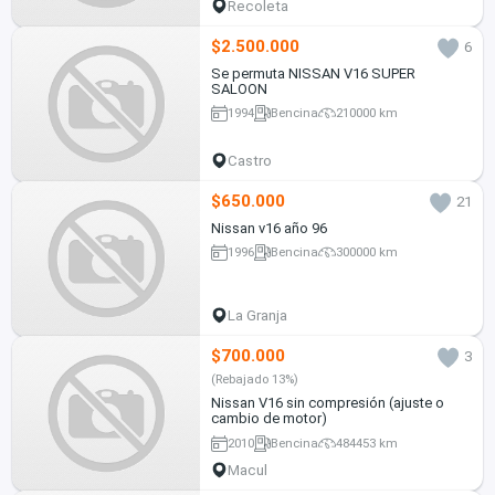
Recoleta
$2.500.000
6
Se permuta NISSAN V16 SUPER
SALOON
1994
Bencina
210000 km
Castro
$650.000
21
Nissan v16 año 96
1996
Bencina
300000 km
La Granja
$700.000
3
(Rebajado 13%)
Nissan V16 sin compresión (ajuste o
cambio de motor)
2010
Bencina
484453 km
Macul